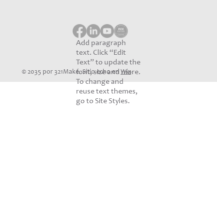
Add paragraph
text. Click “Edit
Text” to update the
font, size and more.
© 2035 por 321Make. Sitio echo en
Wix
To change and
reuse text themes,
go to Site Styles.