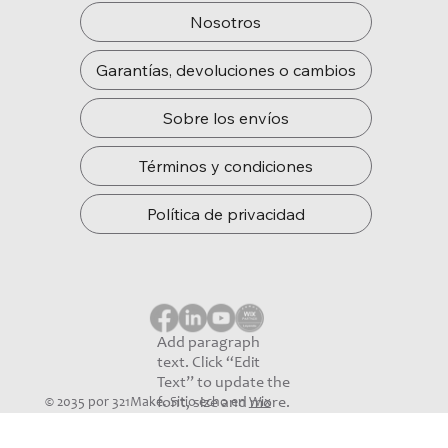
Nosotros
Garantías, devoluciones o cambios
Sobre los envíos
Términos y condiciones
Política de privacidad
Add paragraph
text. Click “Edit
Text” to update the
font, size and more.
© 2035 por 321Make. Sitio echo en
Wix
To change and
reuse text themes,