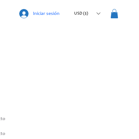
Iniciar sesión
USD ($)
cto
cto