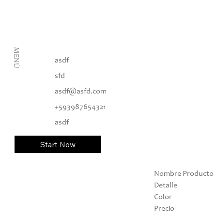
MENÚ
asdf
sfd
asdf@asfd.com
+593987654321
asdf
Start Now
Nombre Producto
Detalle
Color
Precio