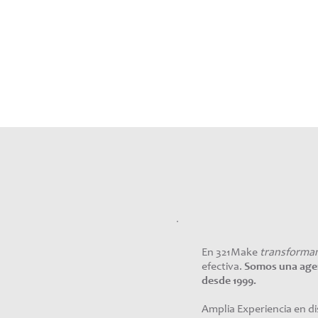
En 321Make
transforma
efectiva.
Somos una agenc
desde 1999.
Amplia Experiencia en d