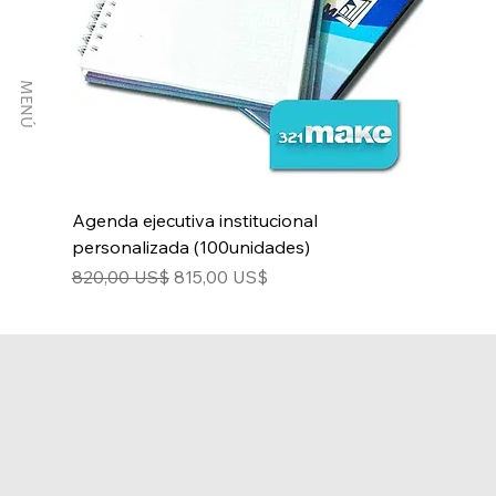
MENÚ
Agenda ejecutiva institucional
personalizada (100unidades)
Precio
Precio de oferta
820,00 US$
815,00 US$