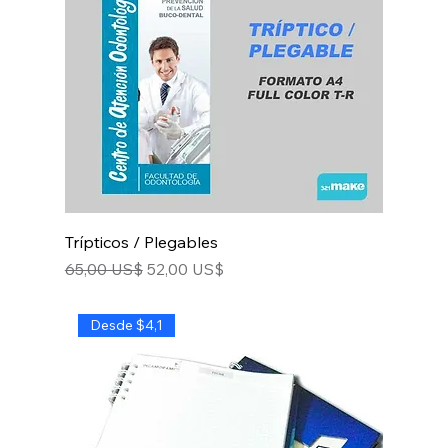
Trípticos / Plegables
Precio
Precio de oferta
65,00 US$
52,00 US$
Desde $4,1